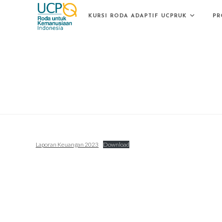
Skip
KURSI RODA ADAPTIF UCPRUK
PR
to
content
Laporan Keuangan 2023
Download